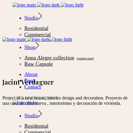
Studio
Residential
Commercial
Shop
Anna Alegre collection
Raw Capsule
About
Press
Jacint Verdaguer
Contact
m
o
r
e
m
o
r
e
m
o
r
e
Project of a new house, interior design and decoration. Proyecto de
una casa de obra nueva , interiorismo y decoración de vivienda.
Studio
Residential
Commercial