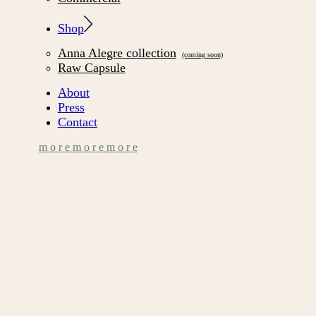
Shop
Anna Alegre collection
Raw Capsule
About
Press
Contact
m
o
r
e
m
o
r
e
m
o
r
e